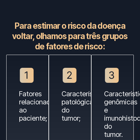
Para estimar o risco da doença
voltar, olhamos para três grupos
de fatores de risco:
Fatores
Características
Característ
relacionados
patológicas
genômicas
ao
do
e
paciente;
tumor;
imunohisto
do
tumor.