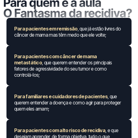
Para pacientes em remissão
, que já estão livres do
câncer de mama mas têm medo que ele volte;
Para pacientes com câncer de mama
metastático
, que querem entender os principais
fatores de agressividade do seu tumor e como
controlá-los;
Para familiares e cuidadores de pacientes
, que
querem entender a doença e como agir para proteger
quem eles amam;
Para pacientes com alto risco de recidiva
, e que
desejam aprender, de forma objetiva, tudo o que